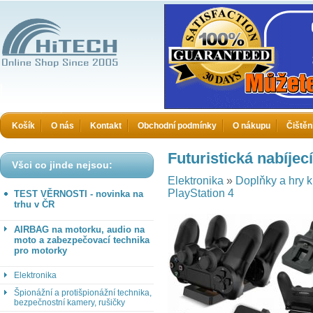
HiTECH - Zboží které jinde nekoupíte
Košík
O nás
Kontakt
Obchodní podmínky
O nákupu
Čištěn
Futuristická nabíjec
Všci co jinde nejsou:
Elektronika
»
Doplňky a hry 
PlayStation 4
TEST VĚRNOSTI - novinka na
trhu v ČR
AIRBAG na motorku, audio na
moto a zabezpečovací technika
pro motorky
Elektronika
Špionážní a protišpionážní technika,
bezpečnostní kamery, rušičky