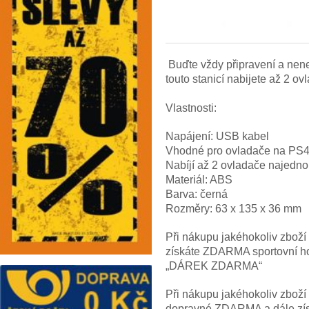
Buďte vždy připravení a nen
touto stanicí nabijete až 2 ov
Vlastnosti:
Napájení: USB kabel
Vhodné pro ovladače na PS
Nabíjí až 2 ovladače najedn
Materiál: ABS
Barva: černá
Rozměry: 63 x 135 x 36 mm
Při nákupu jakéhokoliv zbož
získáte ZDARMA sportovní hod
„DÁREK ZDARMA“
Při nákupu jakéhokoliv zbož
dopravné ZDARMA a dále z