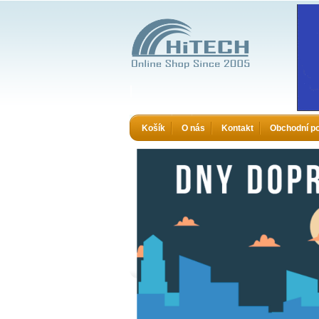
HiTECH - Zboží které jinde nekoupíte
Košík
O nás
Kontakt
Obchodní p