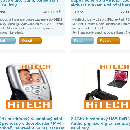
esové čidlo, alarm, paměť na 3
odposlechem a GPS lokalizací
íce jízdy
aktivací zvukem a záložní bate
ena:
2450.00
Kč
Cena:
2299
noduchá instalace,pouze zasunete do OBD2
Nabíječku lze využít pro iPhone/iPad, PS
vky, kterou je vybaveno od roku 2001 každé
MP3/MP4, tablet a další elektroniku, kter
del. Odpadá tím tedy kabeláž a pracné
nabíjí přes USB kabel.
ojování ke zdroji.
Její instalace je snadná, pouze ji zastrčít
te také snadno přenášet mezi několika
do zapalovače.
tail
Koupit
Detail
Koupit
dly.
Autonabíječka má velmi šikovně a napro
nenápadně zabudovaný GSM odposlech,
nemusíte mít strach, že by ji kdokoli odhal
stále se nabíjí.
Jejími dalšími přednostmi je funkce zpět
volání při detekci hluku/zvuků ve svém ok
určení přesné polohy, kde se právě nach
GHz bezdrátový 4-kanálový mini
2.4GHz bezdrátový USB DVR 
 přenosný videorekordér / MP4
Audio přijímač-digitalizér Ea
hrávač, nahrávání na SD, záznam
kanálový