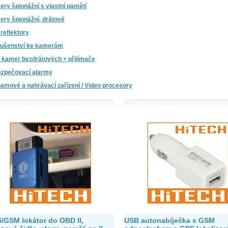
ry špionážní s vlastní pamětí
ry špionážní, drátové
reflektory
lušenství ke kamerám
 kamer bezdrátových + přijímače
zpečovací alarmy
amové a nahrávací zařízení / Video procesory
/GSM lokátor do OBD II,
USB autonabíječka s GSM