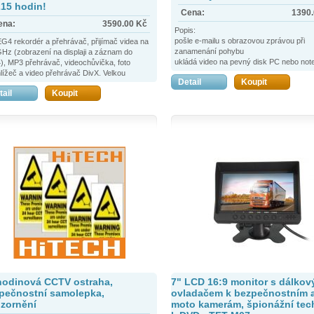
215 hodin!
Cena:
1390
ena:
3590.00
Kč
Popis:
pošle e-mailu s obrazovou zprávou při
4 rekordér a přehrávač, přijímač videa na
zanamenání pohybu
Hz (zobrazení na displaji a záznam do
ukládá video na pevný disk PC nebo no
, MP3 přehrávač, videochůvička, foto
zvukový alarm
lížeč a video přehrávač DivX. Velkou
Detail
Koupit
video filtr na filtrování aktivních a nezap
dou je AV vstup i výstup - přes kabel
tail
Koupit
kanálů
ojíte jakýkoli zdroj videosignálu a můžete jej
single alarm ztráty signálu
amenávat nebo z něj pořizovat snímky.
detekce pohybu
ně tak je možné využít AV výstup; připojíte jej
nastavitelná citlivost
kékoli televizi nebo projektoru a můžete jej
ít jako plnohodnotný videopřehrávač
íkladu na prezentacích. Vstup i výstup
eofonního zvuku je samozřejmostí.
hodinová CCTV ostraha,
7" LCD 16:9 monitor s dálko
pečnostní samolepka,
ovladačem k bezpečnostním a
zornění
moto kamerám, špionážní tec