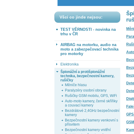
Šp
Všci co jinde nejsou:
ru
Měni
TEST VĚRNOSTI - novinka na
trhu v ČR
Para
Ruši
AIRBAG na motorku, audio na
moto a zabezpečovací technika
Auto
pro motorky
Bezd
Elektronika
Bezp
Špionážní a protišpionážní
Bezp
technika, bezpečnostní kamery,
rušičky
Dete
Měniče hlasu
Paralyzéry osobní obrany
Dete
Rušičky GSM mobilu, GPS, WiFi
Digi
Auto-moto kamery, černé skříňky
a couvací kamery
Fal
Bezdrátové 2,4GHz bezpečnostní
GPS 
kamery
Bezpečnostní kamery venkovní s
GSM 
přísvitem
Kame
Bezpečnostní kamery vnitřní