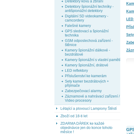
Detektory kovů a zbraní
Kame
Detektory špionážní techníky -
antišpionážní detektory
Kame
Digitální SD videokamery -
LED 
camcordery
Falešné kamery
Přís
GPS sledovací a špionážní
Sety
technika
GSM odposlechová zařízení -
Zabe
štěnice
Zázn
Kamery špionážní dálkové -
bezdrátové
Kamery špionážní s vlastní pamětí
Kamery špionážní, drátové
LED reflektory
Příslušenství ke kamerám
Sety kamer bezdrátových +
přijímače
Zabezpečovací alarmy
Záznamové a nahrávací zařízení /
Video procesory
Létající a plovoucí Lampiony Štěstí
Zboží od 18-ti let
ZDARMA DÁREK ke každé
objednávce jen do konce tohoto
GPS
měsíce !