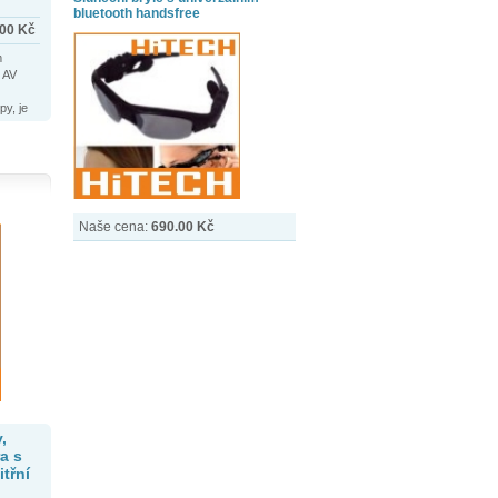
bluetooth handsfree
.00
Kč
m
 AV
py, je
u.
Naše cena:
690.00 Kč
,
a s
třní