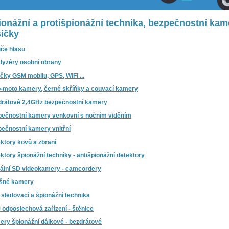
ionážní a protišpionážní technika, bezpečnostní kam
šičky
če hlasu
lyzéry osobní obrany
čky GSM mobilu, GPS, WiFi ...
-moto kamery, černé skříňky a couvací kamery
rátové 2,4GHz bezpečnostní kamery
ečnostní kamery venkovní s nočním viděním
ečnostní kamery vnitřní
ktory kovů a zbraní
ktory špionážní techníky - antišpionážní detektory
tální SD videokamery - camcordery
ešné kamery
sledovací a špionážní technika
odposlechová zařízení - štěnice
ry špionážní dálkové - bezdrátové