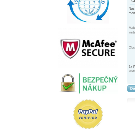
C
Nast
mont
Make
inst
Obsa
1x F
inst
De