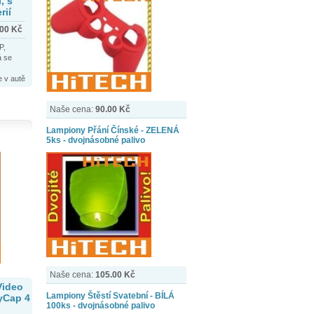
, s
rií
.00
Kč
P,
á se
e v autě
sto
Naše cena:
90.00 Kč
 takže
il a
Lampiony Přání Čínské - ZELENÁ
5ks - dvojnásobné palivo
ného
olí či
ází.
Naše cena:
105.00 Kč
Video
Lampiony Štěstí Svatební - BÍLÁ
syCap 4
100ks - dvojnásobné palivo