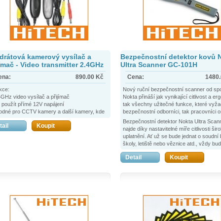
drátová kamerový vysílač a
Bezpečnostní detektor kovů 
jímač - Video transmitter 2.4GHz
Ultra Scanner GC-101H
ena:
890.00
Kč
Cena:
1480
kce:
Nový ruční bezpečnostní scanner od spo
4GHz video vysílač a přijímač
Nokta přináší jak vynikající citlivost a er
e použít přímé 12V napájení
tak všechny užitečné funkce, které vyžad
hodné pro CCTV kamery a další kamery, kde
bezpečnostní odborníci, tak pracovníci o
 vhodný drátový video přenos
Scanner splňuje všechny bezpečnostní
Bezpečnostní detektor Nokta Ultra Scan
tail
Koupit
konný kit bezdrátového vysílače a
standardy včetně standardu NATO a nav
najde díky nastavitelné míře citlivosti šir
rátového přijímače
jeho cena, mírně řečeno skvělá. Nyní mů
uplatnění. Ať už se bude jednat o soudní
každý prostor bezpečný.
školy, letiště nebo věznice atd., vždy bud
možnost nastavit Váš detektor na poža
Detail
Koupit
úroveň.