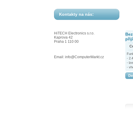
Kontakty na nás:
HiTECH Electronics s.r.o.
Bez
Kaprova 42
při
Praha 1 110 00
C
Fun
Email: info@ComputerMarkt.cz
- 2.
- lz
- v
není
De
- vý
bezd