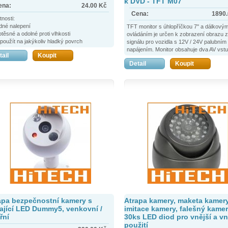
k DVD - TFT M07
ena:
24.00
Kč
Cena:
1890
tnosti:
dné nalepení
TFT monitor s úhlopříčkou 7'' a dálkový
těsné a odolné proti vlhkosti
ovládáním je určen k zobrazení obrazu z
použít na jakýkoliv hladký povrch
signálu pro vozidla s 12V / 24V palubním
olepící
napájením. Monitor obsahuje dva AV vstu
tail
Koupit
 bezpečnostní nálepky jsou vaší první linii
vhodný na propojení s parkovací kamero
Detail
Koupit
ny proti zločincům
lý a snadný způsob, jak varovat zločinci, že
 sledováni
apa bezpečnostní kamery s
Atrapa kamery, maketa kamery
kající LED Dummy5, venkovní /
imitace kamery, falešný kamer
řní
30ks LED diod pro vnější a vni
použití