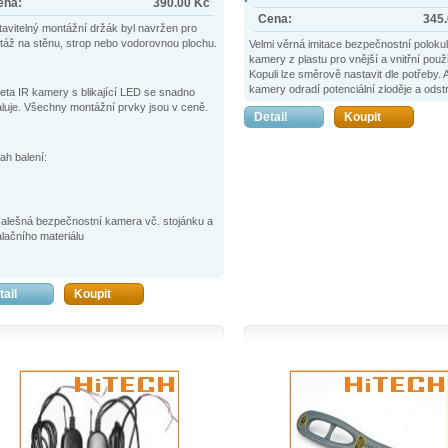
ena:
390.00
Kč
Cena:
345
avitelný montážní držák byl navržen pro
áž na stěnu, strop nebo vodorovnou plochu.
Velmi věrná imitace bezpečnostní poloku
kamery z plastu pro vnější a vnitřní použi
Kopuli lze směrově nastavit dle potřeby. 
kamery odradí potenciální zloděje a odst
ta IR kamery s blikající LED se snadno
např. od vandalismu. Investice, která se v
aluje. Všechny montážní prvky jsou v ceně.
Detail
Koupit
Prevence je velice důležitá, psychologick
atrap kamer je velmi dobrý. Působí také 
produktivitě zaměstnanců na pracovištíc
h balení:
alešná bezpečnostní kamera vč. stojánku a
alačního materiálu
tail
Koupit