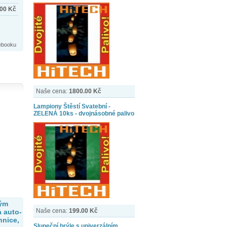
.00
Kč
tebooku
ojených
Naše cena:
1800.00 Kč
Lampiony Štěstí Svatební -
ZELENÁ 10ks - dvojnásobné palivo
vým
Naše cena:
199.00 Kč
 auto-
hnice,
Sluneční brýle s univerzálním