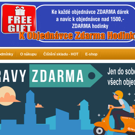
odmínky
O nákupu
Čištění skladu - HOT
E-shop