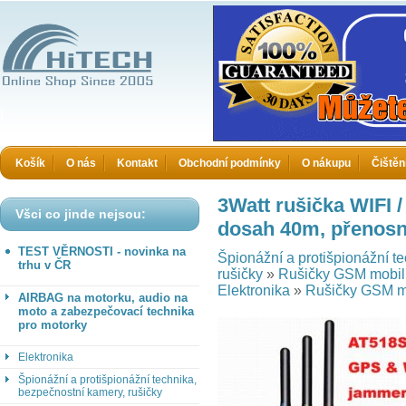
HiTECH - Zboží které jinde nekoupíte
Košík
O nás
Kontakt
Obchodní podmínky
O nákupu
Čištěn
3Watt rušička WIFI /
Všci co jinde nejsou:
dosah 40m, přenosn
TEST VĚRNOSTI - novinka na
Špionážní a protišpionážní t
trhu v ČR
rušičky
»
Rušičky GSM mobil
Elektronika
»
Rušičky GSM m
AIRBAG na motorku, audio na
moto a zabezpečovací technika
pro motorky
Elektronika
Špionážní a protišpionážní technika,
bezpečnostní kamery, rušičky