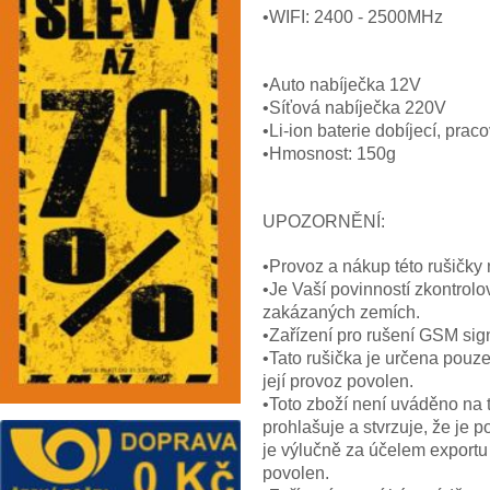
•WIFI: 2400 - 2500MHz
•Auto nabíječka 12V
•Síťová nabíječka 220V
•Li-ion baterie dobíjecí, prac
•Hmosnost: 150g
UPOZORNĚNÍ:
•Provoz a nákup této rušičky
•Je Vaší povinností zkontrolo
zakázaných zemích.
•Zařízení pro rušení GSM sig
•Tato rušička je určena pouz
její provoz povolen.
•Toto zboží není uváděno na
prohlašuje a stvrzuje, že je 
je výlučně za účelem exportu
povolen.