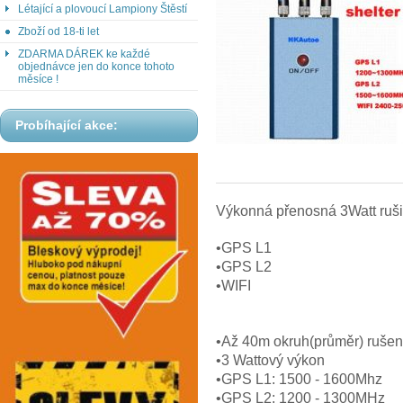
Létající a plovoucí Lampiony Štěstí
Zboží od 18-ti let
ZDARMA DÁREK ke každé
objednávce jen do konce tohoto
měsíce !
Probíhající akce:
Výkonná přenosná 3Watt ruši
•GPS L1
•GPS L2
•WIFI
•Až 40m okruh(průměr) rušen
•3 Wattový výkon
•GPS L1: 1500 - 1600Mhz
•GPS L2: 1200 - 1300MHz