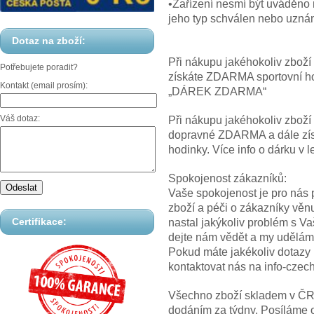
•Zařízení nesmí být uváděno 
jeho typ schválen nebo uzná
Dotaz na zboží:
Při nákupu jakéhokoliv zbož
Potřebujete poradit?
získáte ZDARMA sportovní hod
Kontakt (email prosím):
„DÁREK ZDARMA“
Váš dotaz:
Při nákupu jakéhokoliv zbož
dopravné ZDARMA a dále z
hodinky. Více info o dárku
Spokojenost zákazníků:
Vaše spokojenost je pro nás p
zboží a péči o zákazníky věn
Certifikace:
nastal jakýkoliv problém s V
dejte nám vědět a my uděláme
Pokud máte jakékoliv dotazy
kontaktovat nás na info-cz
Všechno zboží skladem v ČR! 
dodáním za týdny. Posíláme 