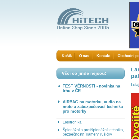
HiTECH - Zboží které jinde nekoupíte
Košík
O nás
Kontakt
Obchodní p
La
Všci co jinde nejsou:
pal
Léta
TEST VĚRNOSTI - novinka na
trhu v ČR
AIRBAG na motorku, audio na
moto a zabezpečovací technika
pro motorky
Elektronika
Špionážní a protišpionážní technika,
bezpečnostní kamery, rušičky