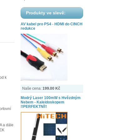
Produkty ve slevě:
AV kabel pro PS4 - HDMI do CINCH
redukce
od k
Naše cena:
199.00 Kč
Modrý Laser 100mW s Hvězdným
Nebem - Kaleidoskopem
!!PERFEKTNÍ!!
ortovní
A a dále
REK