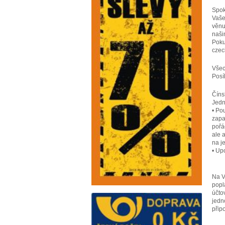
Spok
Vaše
věnu
naši
Poku
czec
Všec
Posí
Číns
Jedn
• Po
zapa
pořá
ale 
na j
• Up
Na V
popl
účto
jedn
přip