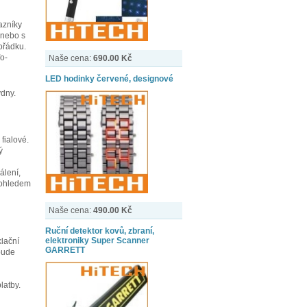
azníky
 nebo s
ořádku.
o-
Naše cena:
690.00 Kč
LED hodinky červené, designové
ýdny.
fialové.
ý
álení,
pohledem
Naše cena:
490.00 Kč
Ruční detektor kovů, zbraní,
elektroniky Super Scanner
lační
GARRETT
bude
latby.