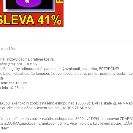
ní po 10ks
riál: rýžový papír a drátěná kostra
ěry (cm): cca 110 x 65
s: Biologicky odbouratelné, papír odolný vzplanutí, bez rizika, BEZPEČNÉ!
o balení obsahuje: 1x lampion, 1x dvojnásobné palivo pro let, podrobný český náv
tí
 letu: cca 1600m
 letu: až 25 minut
nákupu jakéhokoliv zboží z našeho eshopu nad 1500,- vč. DPH získáte ZDARMA sp
nky. Více info o dárku v levém sloupci „DÁREK ZDARMA“
nákupu jakéhokoliv zboží z našeho eshopu nad 3000,- vč DPH je dopravné ZDARM
áte ZDARMA značkové náramkové hodinky. Více info o dárku v levém sloupci „DÁ
RMA“