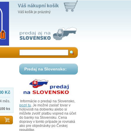
Váš nákupní košík
Váš košík je prázdný
Predaj na Slovensko:
00 Kč
4 měs.
Informácie o predaji na Slovensko,
pozri tu
. Je možné zaslať tovar v
100 ks
hotovosti na dobierku alebo si
môžete zvoliť platbu vopred na účet
do banky na Slovensku. Cena
dopravy v tomto prípade je rovnaká
ako pre objednávky po Českej
republike.