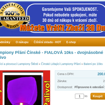
odmínky
O nákupu
Čištění skladu - HOT
E-shop
mpiony Přání Čínské - FIALOVÁ 10ks - dvojnásobné
ivo
jící a plovoucí Lampiony Štěstí
»
Čínské Létající Lampiony Přání
»
Balení po 10ks
200.
Cena s DPH:
Záruka:
2
Dostupnost:
Připraveno k odeslání 
ks