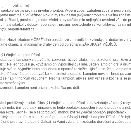
ojenost zákazníků:
 spokojenost je pro nás prvotní prioritou. Výběru zboží, zabalení zboží a péči o zák
jeme maximální důležitost. Pokud by i tak nastal jakýkoliv problém s Vašim zbožím
mi službami, prosím, dejte nám vědět a my uděláme to nejlepší k uvedení věcí do p
d máte jakékoliv dotazy nebo zájem, prosím neostýchejte se kontaktovat nás na inf
h@ComputerMarkt.cz
hno zboží skladem v ČR! Žádné posílání ze zahraničí bez záruky a s dodáním za t
láme okamžitě, maximálně druhý den od objednání. ZÁRUKA 24 MĚSÍCŮ.
ký Létající Lampion Přání:
obarevné lampiony v barvě bílé, červené, růžové, žluté, modré, zelené, oranžové a 
užití: Nejjednodušší je, když lampión vypouštějí dva lidé. Jeden lampion drží a druh
luje světlo. Vyjměte lampion z obalu a opatrně rozložte. Ujistěte se, že je lampion v
dku. Připevněte podpalovač ke konstrukci a zapalte. Lampion nevzletí hned po zap
až se naplní horkým vzduchem. Nechte lampion, aby se sám vznesl a kochejte se 
eho vznešený let.
ozornění: Lampion není určen jako hračka pro děti.
ámi prohlížený produkt Čínský Létající Lampion Přání se nevztahuje zákonný recyk
atek nebo jiný poplatek, případně je tento poplatek započten v ceně produktu a ne
ván extra. Jedná-li se o set produktů, mohou být recyklační poplatky připočteny k
otlivým produktům v setu. K ceně produktu Čínský Létající Lampion Přání může být
očtené přepravné a balné. Záleží na Vámi vybraném způsobu doručení a způsobu p