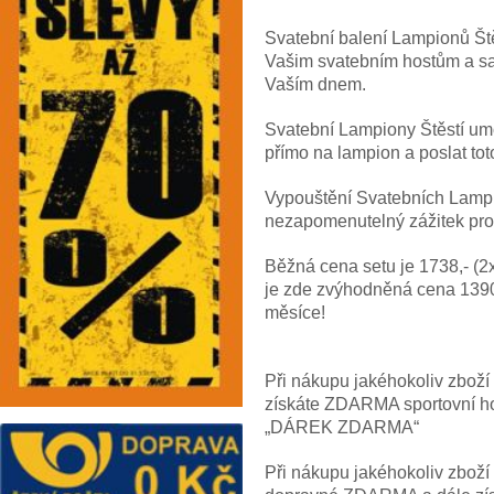
Svatební balení Lampionů Štěs
Vašim svatebním hostům a sam
Vaším dnem.
Svatební Lampiony Štěstí um
přímo na lampion a poslat tot
Vypouštění Svatebních Lampio
nezapomenutelný zážitek pro
Běžná cena setu je 1738,- (2x
je zde zvýhodněná cena 1390
měsíce!
Při nákupu jakéhokoliv zbož
získáte ZDARMA sportovní hod
„DÁREK ZDARMA“
Při nákupu jakéhokoliv zbož