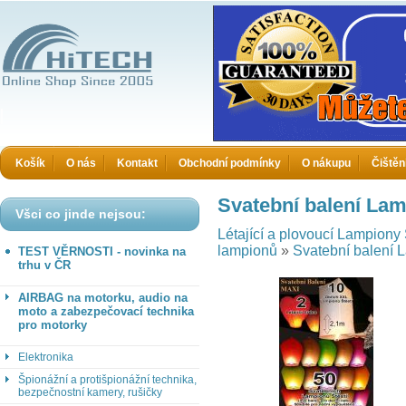
HiTECH - Zboží které jinde nekoupíte
Košík
O nás
Kontakt
Obchodní podmínky
O nákupu
Čištěn
Svatební balení Lam
Všci co jinde nejsou:
Létající a plovoucí Lampiony 
lampionů
»
Svatební balení 
TEST VĚRNOSTI - novinka na
trhu v ČR
AIRBAG na motorku, audio na
moto a zabezpečovací technika
pro motorky
Elektronika
Špionážní a protišpionážní technika,
bezpečnostní kamery, rušičky