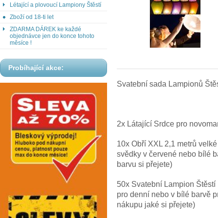
Létající a plovoucí Lampiony Štěstí
Zboží od 18-ti let
ZDARMA DÁREK ke každé
objednávce jen do konce tohoto
měsíce !
Probíhající akce:
Svatební sada Lampionů Štěs
2x Látající Srdce pro novoma
10x Obří XXL 2,1 metrů velké 
svědky v červené nebo bílé 
barvu si přejete)
50x Svatební Lampion Štěstí 
pro denní nebo v bílé barvě 
nákupu jaké si přejete)